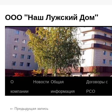
Перейти
к
ООО "Наш Лужский Дом"
содержимому
О
Новости
Общая
Договоры с
компании
информация
РСО
←
Предыдущая запись