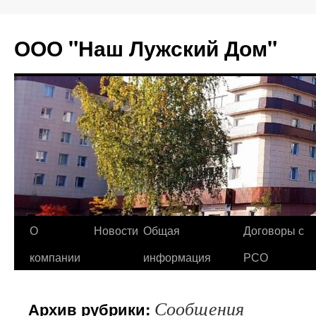
Перейти
к
ООО "Наш Лужский Дом"
содержимому
О
Новости
Общая
Договоры с
компании
информация
РСО
Сообщения
Архив рубрики: