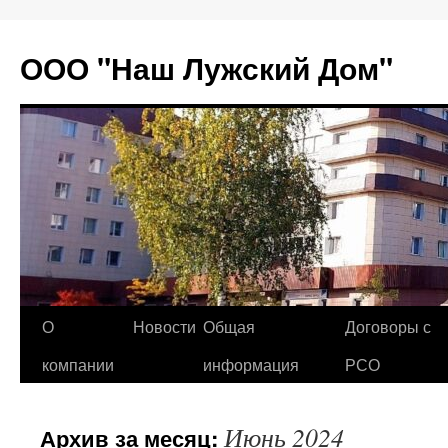
Перейти
к
ООО "Наш Лужский Дом"
содержимому
О
Новости
Общая
Договоры с
компании
информация
РСО
Июнь 2024
Архив за месяц: