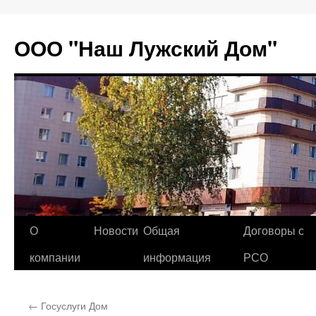
Перейти
к
ООО "Наш Лужский Дом"
содержимому
О
Новости
Общая
Договоры с
компании
информация
РСО
←
Госуслуги Дом