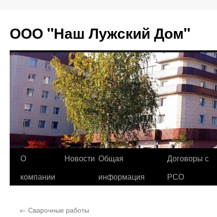
Перейти
к
ООО "Наш Лужский Дом"
содержимому
О
Новости
Общая
Договоры с
компании
информация
РСО
←
Сварочные работы