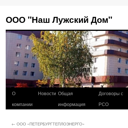
Перейти
к
ООО "Наш Лужский Дом"
содержимому
О
Новости
Общая
Договоры с
компании
информация
РСО
←
ООО «ПЕТЕРБУРГТЕПЛОЭНЕРГО»