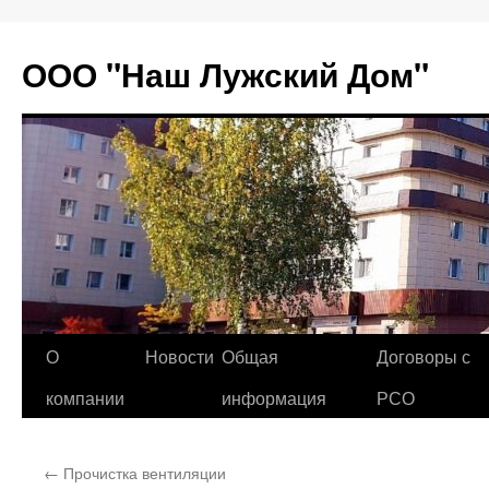
Перейти
к
ООО "Наш Лужский Дом"
содержимому
О
Новости
Общая
Договоры с
компании
информация
РСО
←
Прочистка вентиляции