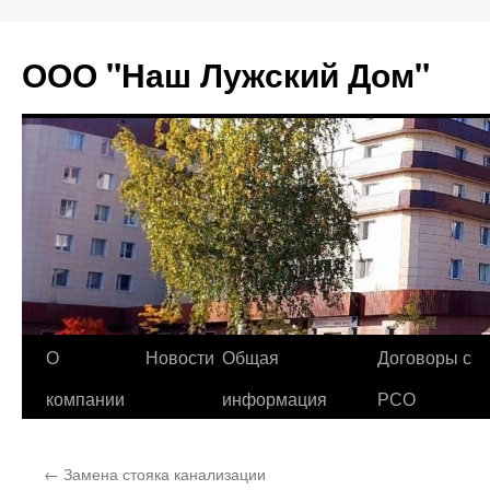
Перейти
к
ООО "Наш Лужский Дом"
содержимому
О
Новости
Общая
Договоры с
компании
информация
РСО
←
Замена стояка канализации